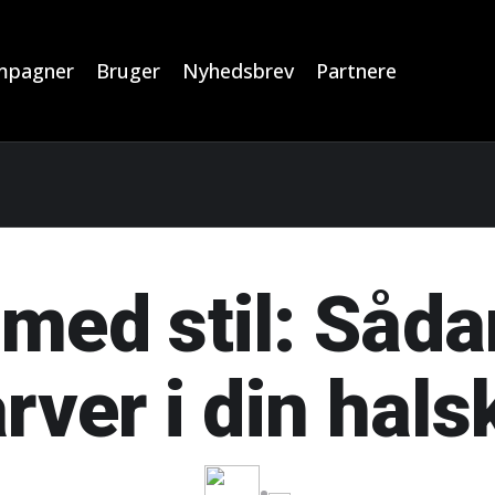
mpagner
Bruger
Nyhedsbrev
Partnere
 med stil: Såd
arver i din hal