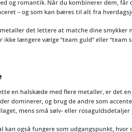
ed og romantik. Når du kombinerer dem, får d
eret – og som kan bæres til alt fra hverdagsjea
etaller det lettere at matche dine smykker 
 ikke længere vælge “team guld” eller “team s
e
e en halskæde med flere metaller, er det en 
, der dominerer, og brug de andre som accente
get, mens små sølv- eller rosaguldsdetaljer g
al kan også fungere som udgangspunkt, hvor d