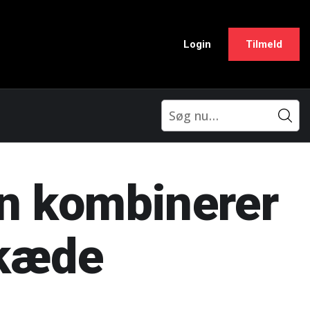
Login
Tilmeld
an kombinerer
skæde