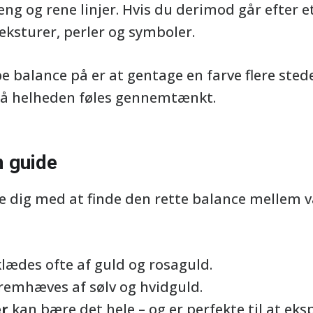
æng og rene linjer. Hvis du derimod går efter 
eksturer, perler og symboler.
 balance på er at gentage en farve flere stede
 så helheden føles gennemtænkt.
 guide
 dig med at finde den rette balance mellem 
lædes ofte af guld og rosaguld.
remhæves af sølv og hvidguld.
er
kan bære det hele – og er perfekte til at e