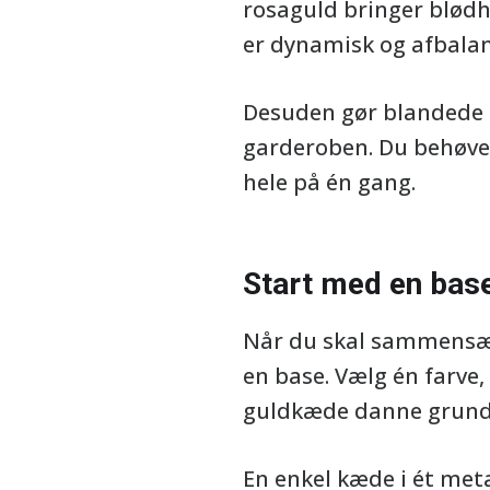
rosaguld bringer blødh
er dynamisk og afbalanc
Desuden gør blandede m
garderoben. Du behøver
hele på én gang.
Start med en bas
Når du skal sammensætt
en base. Vælg én farve
guldkæde danne grundla
En enkel kæde i ét met