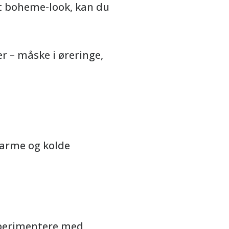
et boheme-look, kan du
r – måske i øreringe,
varme og kolde
ksperimentere med