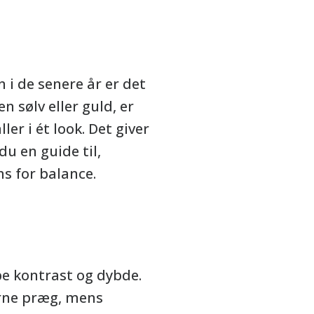
i de senere år er det
n sølv eller guld, er
er i ét look. Det giver
du en guide til,
s for balance.
e kontrast og dybde.
derne præg, mens