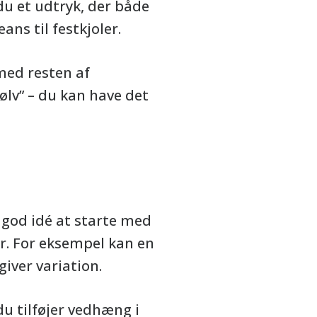
u et udtryk, der både
ns til festkjoler.
med resten af
ølv” – du kan have det
god idé at starte med
r. For eksempel kan en
iver variation.
u tilføjer vedhæng i