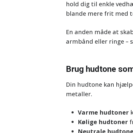
hold dig til enkle vedh
blande mere frit med t
En anden måde at skabe
armbånd eller ringe –
Brug hudtone som
Din hudtone kan hjælpe
metaller.
Varme hudtoner
k
Kølige hudtoner
f
Neutrale hudton