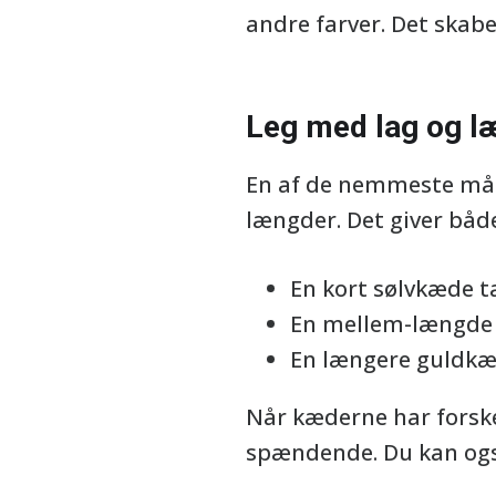
andre farver. Det skab
Leg med lag og l
En af de nemmeste måde
længder. Det giver båd
En kort sølvkæde t
En mellem-længde k
En længere guldkæ
Når kæderne har forske
spændende. Du kan også