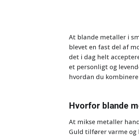
At blande metaller i s
blevet en fast del af mo
det i dag helt acceptere
et personligt og levende
hvordan du kombinerer 
Hvorfor blande m
At mikse metaller hand
Guld tilfører varme og 